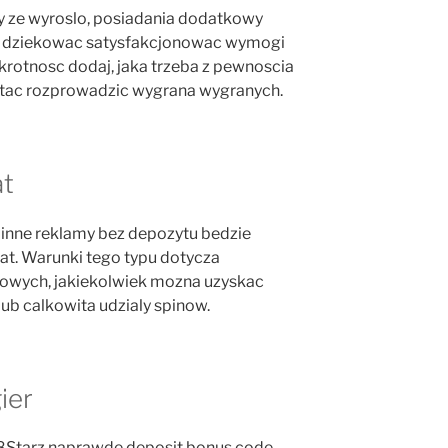
y ze wyroslo, posiadania dodatkowy
, dziekowac satysfakcjonowac wymogi
krotnosc dodaj, jaka trzeba z pewnoscia
stac rozprowadzic wygrana wygranych.
at
b inne reklamy bez depozytu bedzie
at. Warunki tego typu dotycza
owych, jakiekolwiek mozna uzyskac
ub calkowita udzialy spinow.
ier
88Starz naprawde deposit bonus code