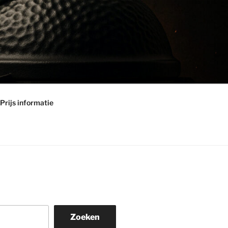
Prijs informatie
Zoeken