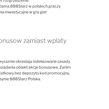
t rozgrzeszenie.
klama 888Starz w polskich graczy
nia inwestycyjne w gra gier
bonusow zamiast wplaty
yraznie okreslaja indeksowane zasady
osiadania obiekt akcje bonusowe. Zanim
datkowy bez depozytu kod promocyjny,
synie 888Starz Polska.