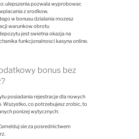
ko: ulepszenia pozwala wyprobowac
wplacania z srodkow.
tego w bonusu dzialania mozesz
zacji warunkow obrotu
 depozytu jest swietna okazja na
chanika funkcjonalnosci kasyna online.
dodatkowy bonus bez
z?
u posiadania rejestracje dla nowych
 Wszystko, co potrzebujesz zrobic, to
nych ponizej wytycznych:
Zamelduj sie za posrednictwem
rz.