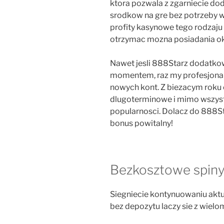
ktora pozwala z zgarniecie d
srodkow na gre bez potrzeby w
profity kasynowe tego rodzaj
otrzymac mozna posiadania ok
Nawet jesli 888Starz dodatkow
momentem, raz my profesjonali
nowych kont. Z biezacym roku o
dlugoterminowe i mimo wszys
popularnosci. Dolacz do 888St
bonus powitalny!
Bezkosztowe spiny
Siegniecie kontynuowaniu aktua
bez depozytu laczy sie z wielom