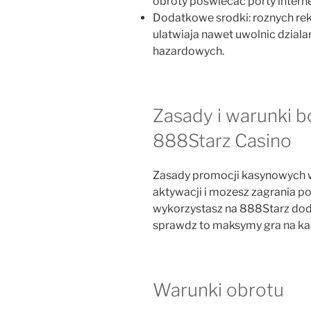
obroty poswiecac porty interne
Dodatkowe srodki: roznych re
ulatwiaja nawet uwolnic dziala
hazardowych.
Zasady i warunki 
888Starz Casino
Zasady promocji kasynowych w
aktywacji i mozesz zagrania p
wykorzystasz na 888Starz do
sprawdz to maksymy gra na ka
Warunki obrotu