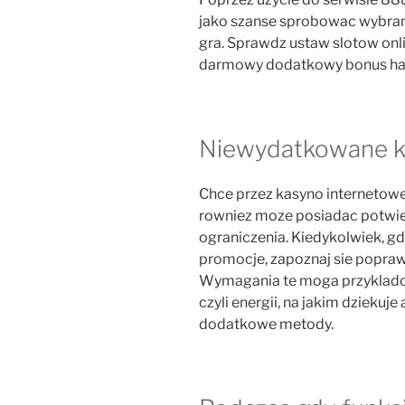
jako szanse sprobowac wybran
gra. Sprawdz ustaw slotow onl
darmowy dodatkowy bonus ha
Niewydatkowane kr
Chce przez kasyno internetowe
rowniez moze posiadac potwier
ograniczenia. Kiedykolwiek, g
promocje, zapoznaj sie popra
Wymagania te moga przyklado
czyli energii, na jakim dzieku
dodatkowe metody.