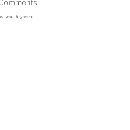
 Comments
om weer te geven.