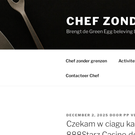
Ga
naar
CHEF ZON
de
inhoud
Brengt de Green Egg beleving bi
Chef zonder grenzen
Activite
Contacteer Chef
GEPLAATST
DECEMBER 2, 2025
DOOR
PP V
OP
Czekam w ciagu ka
888Starz Casino do