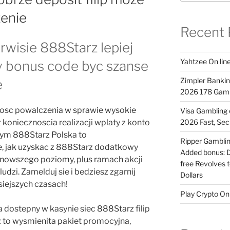
enie
Recent 
rwisie 888Starz lepiej
Yahtzee On li
 bonus code byc szanse
Zimpler Bankin
e
2026 178 Gambl
wosc powalczenia w sprawie wysokie
Visa Gambling 
z koniecznoscia realizacji wplaty z konto
2026 Fast, Se
wym 888Starz Polska to
Ripper Gamblin
, jak uzyskac z 888Starz dodatkowy
Added bonus: D
ajnowszego poziomy, plus ramach akcji
free Revolves t
dzi. Zamelduj sie i bedziesz zgarnij
Dollars
siejszych czasach!
Play Crypto Onl
 dostepny w kasynie siec 888Starz filip
 to wysmienita pakiet promocyjna,