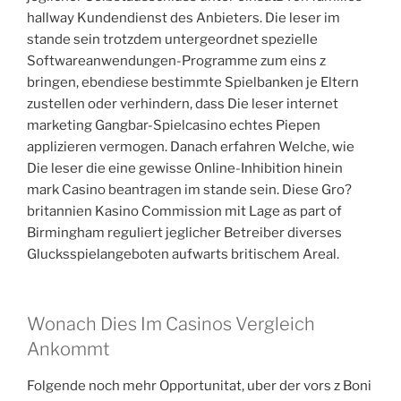
hallway Kundendienst des Anbieters. Die leser im
stande sein trotzdem untergeordnet spezielle
Softwareanwendungen-Programme zum eins z
bringen, ebendiese bestimmte Spielbanken je Eltern
zustellen oder verhindern, dass Die leser internet
marketing Gangbar-Spielcasino echtes Piepen
applizieren vermogen. Danach erfahren Welche, wie
Die leser die eine gewisse Online-Inhibition hinein
mark Casino beantragen im stande sein. Diese Gro?
britannien Kasino Commission mit Lage as part of
Birmingham reguliert jeglicher Betreiber diverses
Glucksspielangeboten aufwarts britischem Areal.
Wonach Dies Im Casinos Vergleich
Ankommt
Folgende noch mehr Opportunitat, uber der vors z Boni